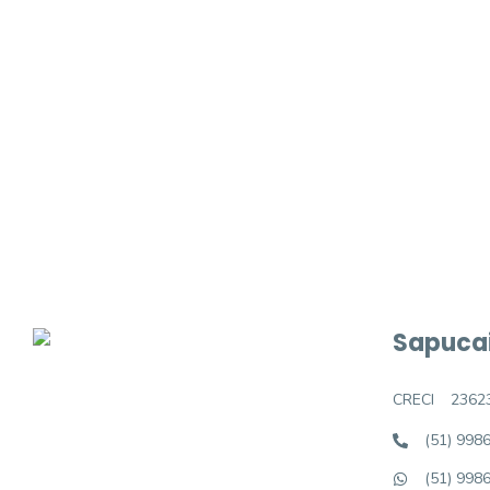
Procurando o i
Podemos ajudá-lo a realizar o seu sonho d
Sapucai
CRECI
2362
(51) 998
(51) 998