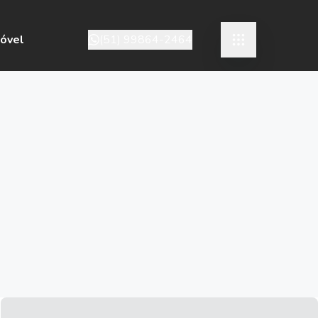
móvel
(51) 99864-2464