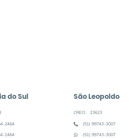
móvel dos sonhos?
e um imóvel novo
a do Sul
São Leopoldo
3
CRECI
23623
64-2464
(51) 99743-3007
64-2464
(51) 99743-3007