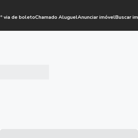
º via de boleto
Chamado Aluguel
Anunciar imóvel
Buscar i