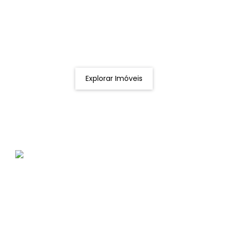
Procurando o imóvel dos sonhos?
Podemos ajudá-lo a realizar o seu sonho de um imóvel
novo
Explorar Imóveis