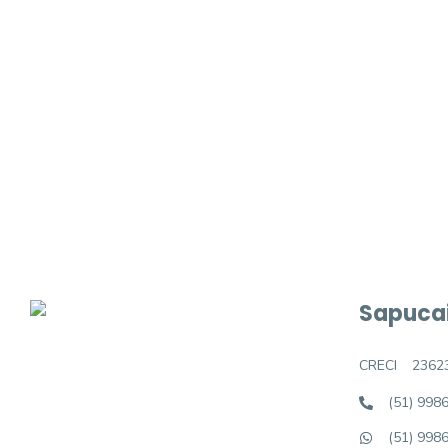
Procurando o i
Podemos ajudá-lo a realizar o seu sonho d
Sapucai
CRECI
2362
(51) 998
(51) 998