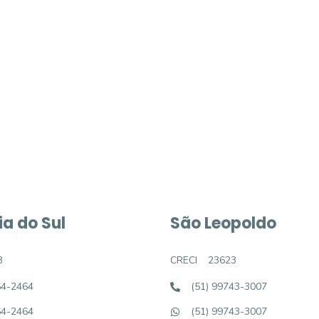
móvel dos sonhos?
e um imóvel novo
a do Sul
São Leopoldo
3
CRECI
23623
64-2464
(51) 99743-3007
64-2464
(51) 99743-3007