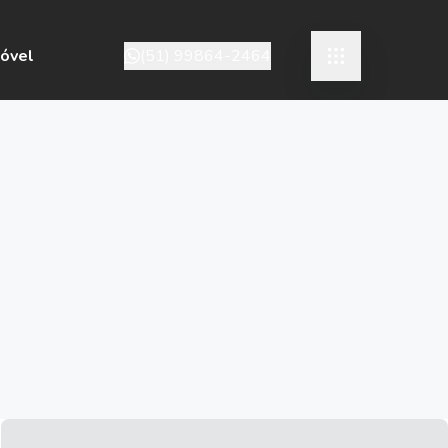
móvel
(51) 99864-2464