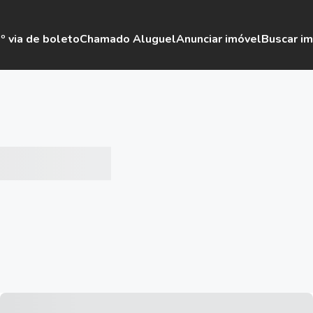
º via de boleto
Chamado Aluguel
Anunciar imóvel
Buscar i