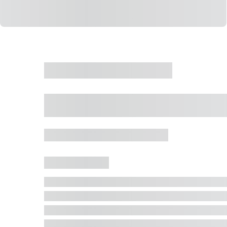
CASA
VENDA
CÓD: 19327
Casa 5 Dormitórios 
Jurerê Internacional, Florianópolis - SC