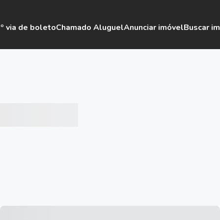
º via de boleto
Chamado Aluguel
Anunciar imóvel
Buscar i