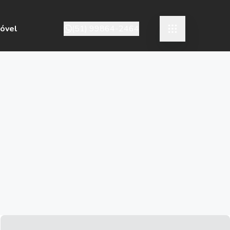
móvel
(51) 99864-2464