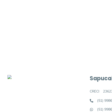
Procurando o i
Podemos ajudá-lo a realizar o seu sonho d
Sapucai
CRECI
2362
(51) 998
(51) 998