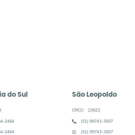
móvel dos sonhos?
e um imóvel novo
a do Sul
São Leopoldo
3
CRECI
23623
64-2464
(51) 99743-3007
64-2464
(51) 99743-3007