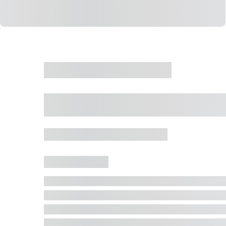
CASA
VENDA
CÓD: 19327
Casa 5 Dormitórios 
Jurerê Internacional, Florianópolis - SC