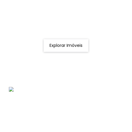
Procurando o imóvel dos sonhos?
Podemos ajudá-lo a realizar o seu sonho de um imóvel
novo
Explorar Imóveis