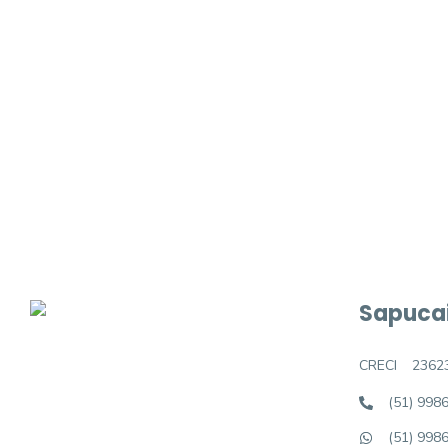
Procurando o i
Podemos ajudá-lo a realizar o seu sonho d
Sapucai
CRECI
2362
(51) 998
(51) 998