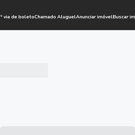
º via de boleto
Chamado Aluguel
Anunciar imóvel
Buscar i