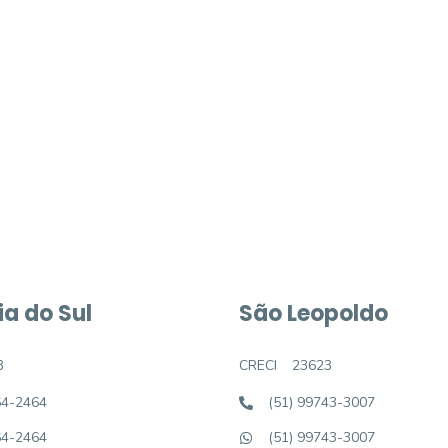
móvel dos sonhos?
e um imóvel novo
a do Sul
São Leopoldo
3
CRECI
23623
64-2464
(51) 99743-3007
64-2464
(51) 99743-3007