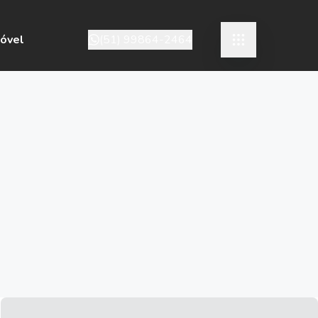
móvel
(51) 99864-2464