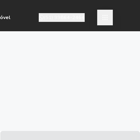
móvel
(51) 99864-2464