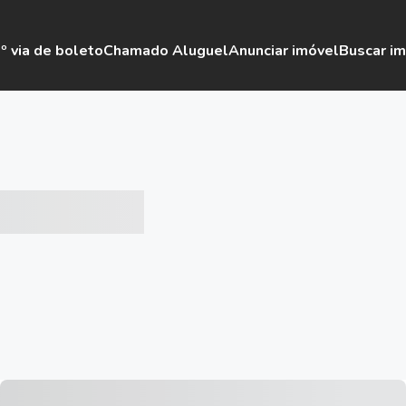
º via de boleto
Chamado Aluguel
Anunciar imóvel
Buscar i