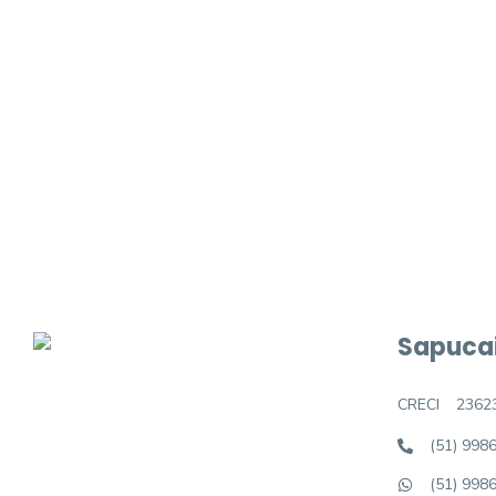
Procurando o i
Podemos ajudá-lo a realizar o seu sonho d
Sapucai
CRECI
2362
(51) 998
(51) 998