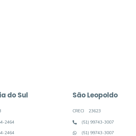
móvel dos sonhos?
e um imóvel novo
a do Sul
São Leopoldo
3
CRECI
23623
64-2464
(51) 99743-3007
64-2464
(51) 99743-3007