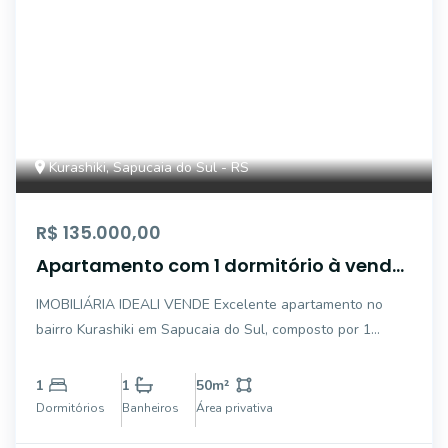
Kurashiki, Sapucaia do Sul - RS
R$ 135.000,00
Apartamento com 1 dormitório à venda,
50 m² por R$ 125.000,00 - Centro -
IMOBILIÁRIA IDEALI VENDE Excelente apartamento no
Sapucaia do Sul/RS
bairro Kurashiki em Sapucaia do Sul, composto por 1
dormitórios, banheiro, sala, cozinha, área de serviço e
garagem individual. Condomínio com ótima infraestrutura,
1
1
50
m²
portaria 24 horas, salão de festas, box
Dormitórios
Banheiros
Área privativa