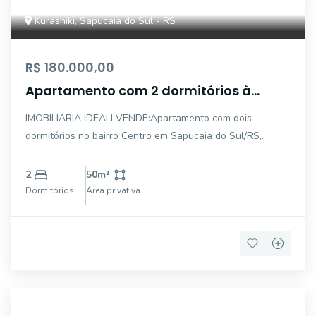
Kurashiki, Sapucaia do Sul - RS
R$ 180.000,00
Apartamento com 2 dormitórios à
venda, - Centro - Sapucaia do Sul/RS
IMOBILIARIA IDEALI VENDE:Apartamento com dois
dormitórios no bairro Centro em Sapucaia do Sul/RS,
composto por 2 dormitórios, banheiro, sala, cozinha, área
de serviço e garagem individual. Condomínio com ótima
2
50
m²
infraestrutura, portaria 24 horas, salão de
Dormitórios
Área privativa
AP4919