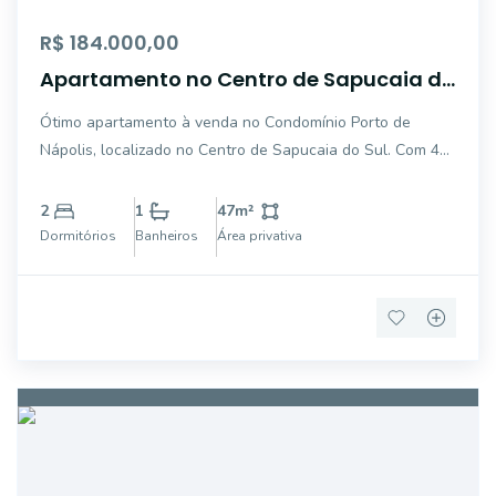
R$ 184.000,00
Apartamento no Centro de Sapucaia do
Sul
Ótimo apartamento à venda no Condomínio Porto de
Nápolis, localizado no Centro de Sapucaia do Sul. Com 47
m² de área privativa, esta unidade conta com 2
dormitórios, 2 banheiros e 1 vaga de garagem. Aproveite a
2
1
47
m²
oportunidade de viver em um espaço confortáv
Dormitórios
Banheiros
Área privativa