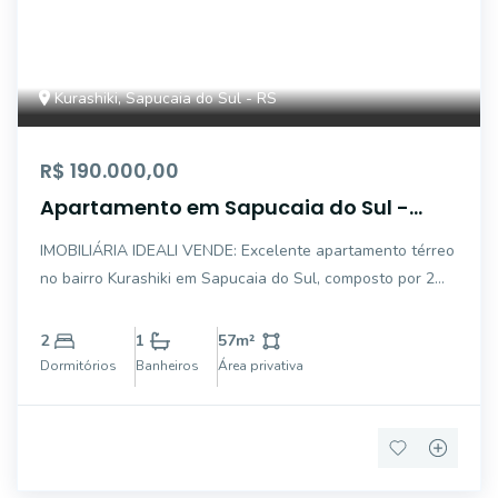
Kurashiki, Sapucaia do Sul - RS
R$ 190.000,00
Apartamento em Sapucaia do Sul -
Bairro Kurashiki
IMOBILIÁRIA IDEALI VENDE: Excelente apartamento térreo
no bairro Kurashiki em Sapucaia do Sul, composto por 2
dormitórios, banheiro, sala, cozinha, área de serviço e
garagem individual. Condomínio com ótima infraestrutura,
2
1
57
m²
portaria 24 horas, salão de fe
Dormitórios
Banheiros
Área privativa