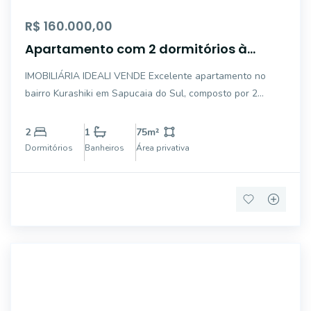
R$ 160.000,00
Apartamento com 2 dormitórios à
venda, 47 m² por R$ 160.000 - Sapucaia
IMOBILIÁRIA IDEALI VENDE Excelente apartamento no
do Sul
bairro Kurashiki em Sapucaia do Sul, composto por 2
dormitórios, banheiro, sala, cozinha, área de serviço
Reformado, garagem individual. Condomínio com ótima
2
1
75
m²
infraestrutura, portaria 24 horas, salão de fe
Dormitórios
Banheiros
Área privativa
AP4903