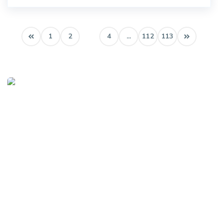
1
2
3
4
...
112
113
Procurando o imóvel dos sonhos?