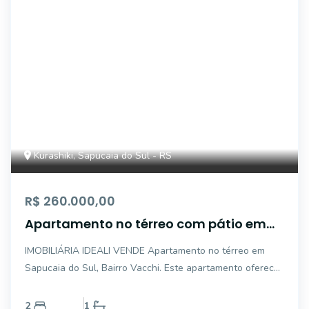
Kurashiki, Sapucaia do Sul - RS
R$ 260.000,00
Apartamento no térreo com pátio em
Sapucaia do Sul
IMOBILIÁRIA IDEALI VENDE Apartamento no térreo em
Sapucaia do Sul, Bairro Vacchi. Este apartamento oferece
2 dormitórios, sala de estar e cozinha, 1 banheiro e uma
vaga para carro. O Condomínio Porto de Nápolis oferece
2
1