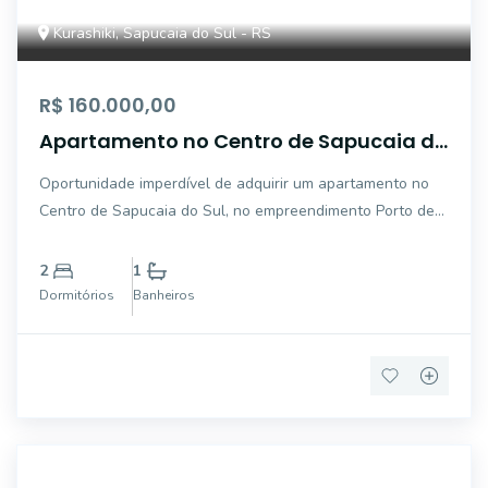
Kurashiki, Sapucaia do Sul - RS
R$ 160.000,00
Apartamento no Centro de Sapucaia do
Sul
Oportunidade imperdível de adquirir um apartamento no
Centro de Sapucaia do Sul, no empreendimento Porto de
Napolis. Com 2 dormitórios, 1 banheiro e 1 vaga de
garagem, este apartamento é ideal para quem busca
2
1
conforto e praticidade. Aproveite a localizaçã
Dormitórios
Banheiros
5395