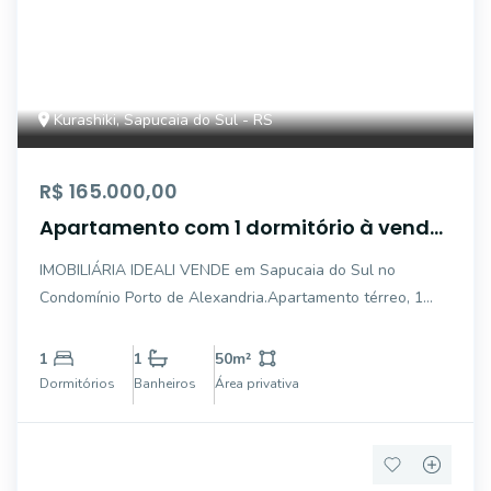
Kurashiki, Sapucaia do Sul - RS
R$ 165.000,00
Apartamento com 1 dormitório à venda,
50 m² por R$ 165.000,00 - Centro -
IMOBILIÁRIA IDEALI VENDE em Sapucaia do Sul no
Sapucaia do Sul/RS
Condomínio Porto de Alexandria.Apartamento térreo, 1
dormitórios, 1 sala, 1 cozinha, 1 banheiro 1 vaga para carro
sem cobertura.Uma Ótima localidade próximo a
1
1
50
m²
academias, supermercados, escolas e próximo a BR
Dormitórios
Banheiros
Área privativa