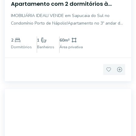
Apartamento com 2 dormitórios à
venda, 60 m² por R$ 195.000,00 - Centro
IMOBILIÁRIA IDEALI VENDE em Sapucaia do Sul no
- Sapucaia do Sul/RS
Condomínio Porto de Nápolis!Apartamento no 3º andar de
2 dormitórios, 1 sala, 1 cozinha, 1 banheiro 1 vaga para
carro sem cobertura.Cozinha semi mobiliada.FALE
2
1
60
m²
CONOSCO E SAIBA MAIS:Fone/Whatsapp: (51) 51 9974
Dormitórios
Banheiros
Área privativa
AP4876