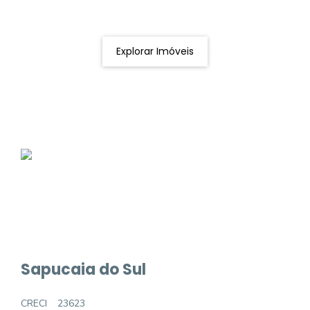
Podemos ajudá-lo a realizar o seu sonho de um imóvel
novo
Explorar Imóveis
Sapucaia do Sul
CRECI
23623